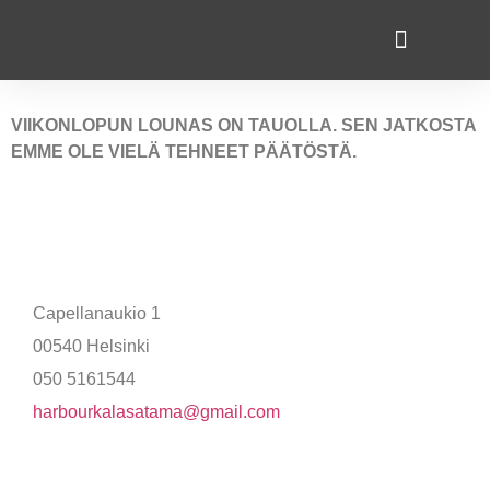
VIIKONLOPUN LOUNASLISTA
VIIKONLOPUN LOUNAS ON TAUOLLA. SEN JATKOSTA
EMME OLE VIELÄ TEHNEET PÄÄTÖSTÄ.
Harbour Tap & Taste
Capellanaukio 1
0
0540 Helsinki
050 5161544
harbourkalasatama@gmail.com